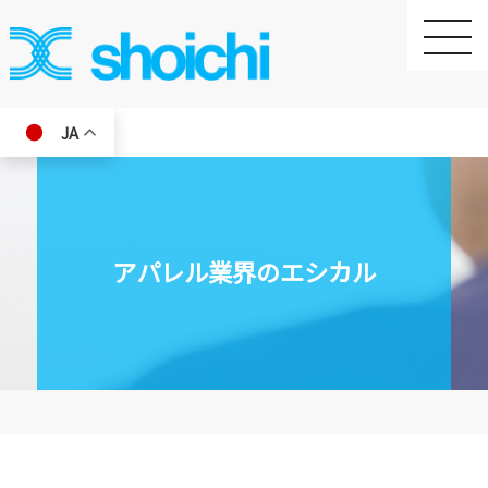
toggle
naviga
JA
アパレル業界のエシカル