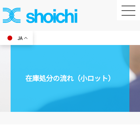
toggle
naviga
JA
在庫処分の流れ（小ロット）