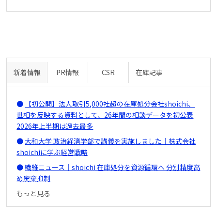
新着情報
PR情報
CSR
在庫記事
【初公開】法人取引5,000社超の在庫処分会社shoichi、
世相を反映する資料として、26年間の相談データを初公表
2026年上半期は過去最多
大和大学 政治経済学部で講義を実施しました｜株式会社
shoichiに学ぶ経営戦略
繊維ニュース｜shoichi 在庫処分を資源循環へ 分別精度高
め廃棄抑制
もっと見る