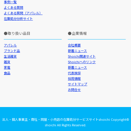
事例一覧
よくある質問
よくある質問（アパレル）
在庫処分分析サイト
取り扱い品目
企業情報
アパレル
会社概要
ブランド品
新着ニュース
生活雑貨
Shoichi関連サイト
雑貨
Shoichiへのリンク
家電
新着ニュース
食品
代表挨拶
採用情報
サイトマップ
お問合せ
法人・個人事業主・商社・問屋・小売店の在庫処分サービスサイトshoichi Copyright©
shoichi All Rights Reserved.