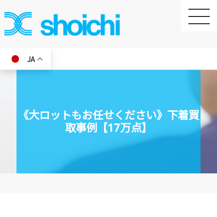
toggle
naviga
JA
《大ロットもお任せください》下着買
取事例【17万点】