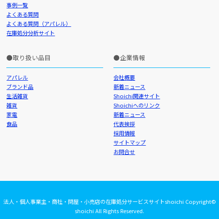
事例一覧
よくある質問
よくある質問（アパレル）
在庫処分分析サイト
取り扱い品目
企業情報
アパレル
会社概要
ブランド品
新着ニュース
生活雑貨
Shoichi関連サイト
雑貨
Shoichiへのリンク
家電
新着ニュース
食品
代表挨拶
採用情報
サイトマップ
お問合せ
法人・個人事業主・商社・問屋・小売店の在庫処分サービスサイトshoichi Copyright©
shoichi All Rights Reserved.