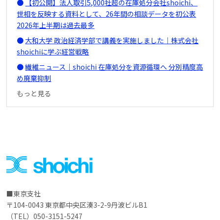
【初公開】法人取引5,000社超の在庫処分会社shoichi、
世相を反映する資料として、26年間の相談データを初公表
2026年上半期は過去最多
大和大学 政治経済学部で講義を実施しました｜株式会社
shoichiに学ぶ経営戦略
繊維ニュース｜shoichi 在庫処分を資源循環へ 分別精度高
め廃棄抑制
もっと見る
東京支社
〒104-0043 東京都中央区湊3-2-9丹波ビルB1
（TEL）050-3151-5247