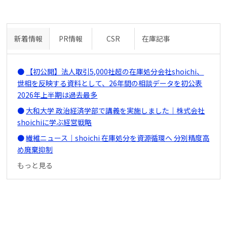
新着情報
PR情報
CSR
在庫記事
【初公開】法人取引5,000社超の在庫処分会社shoichi、
世相を反映する資料として、26年間の相談データを初公表
2026年上半期は過去最多
大和大学 政治経済学部で講義を実施しました｜株式会社
shoichiに学ぶ経営戦略
繊維ニュース｜shoichi 在庫処分を資源循環へ 分別精度高
め廃棄抑制
もっと見る