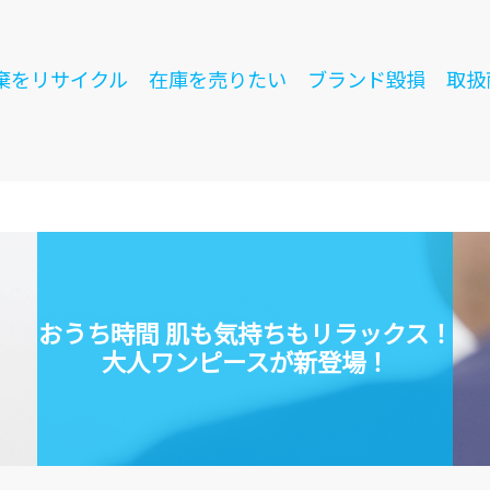
棄をリサイクル
在庫を売りたい
ブランド毀損
取扱
おうち時間 肌も気持ちもリラックス！
大人ワンピースが新登場！