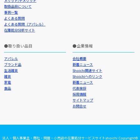
メリット/デメリット
取扱品目について
事例一覧
よくある質問
よくある質問（アパレル）
在庫処分分析サイト
取り扱い品目
企業情報
アパレル
会社概要
ブランド品
新着ニュース
生活雑貨
Shoichi関連サイト
雑貨
Shoichiへのリンク
家電
新着ニュース
食品
代表挨拶
採用情報
サイトマップ
お問合せ
法人・個人事業主・商社・問屋・小売店の在庫処分サービスサイトshoichi Copyright©