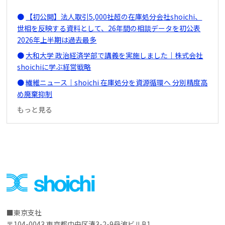
【初公開】法人取引5,000社超の在庫処分会社shoichi、
世相を反映する資料として、26年間の相談データを初公表
2026年上半期は過去最多
大和大学 政治経済学部で講義を実施しました｜株式会社
shoichiに学ぶ経営戦略
繊維ニュース｜shoichi 在庫処分を資源循環へ 分別精度高
め廃棄抑制
もっと見る
東京支社
〒104-0043 東京都中央区湊3-2-9丹波ビルB1