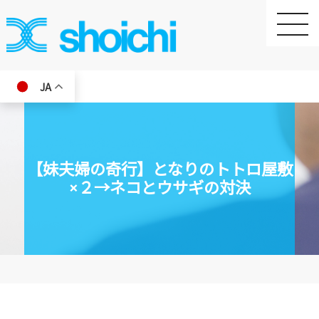
toggle
naviga
JA
【妹夫婦の奇行】となりのトトロ屋敷
×２→ネコとウサギの対決