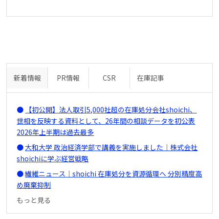
新着情報
PR情報
CSR
在庫記事
【初公開】法人取引5,000社超の在庫処分会社shoichi、
世相を反映する資料として、26年間の相談データを初公表
2026年上半期は過去最多
大和大学 政治経済学部で講義を実施しました｜株式会社
shoichiに学ぶ経営戦略
繊維ニュース｜shoichi 在庫処分を資源循環へ 分別精度高
め廃棄抑制
もっと見る