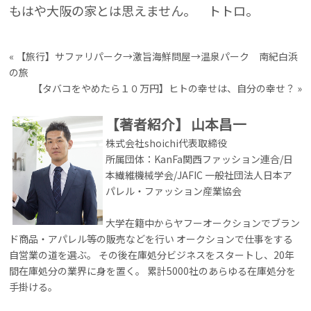
もはや大阪の家とは思えません。 トトロ。
«
【旅行】サファリパーク→激旨海鮮問屋→温泉パーク 南紀白浜
の旅
【タバコをやめたら１０万円】ヒトの幸せは、自分の幸せ？
»
【著者紹介】
山本昌一
株式会社shoichi代表取締役
所属団体：KanFa関西ファッション連合/日
本繊維機械学会/JAFIC 一般社団法人日本ア
パレル・ファッション産業協会
大学在籍中からヤフーオークションでブラン
ド商品・アパレル等の販売などを行い オークションで仕事をする
自営業の道を選ぶ。 その後在庫処分ビジネスをスタートし、20年
間在庫処分の業界に身を置く。 累計5000社のあらゆる在庫処分を
手掛ける。