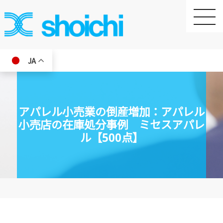
toggle
naviga
JA
アパレル小売業の倒産増加：アパレル
小売店の在庫処分事例 ミセスアパレ
ル【500点】