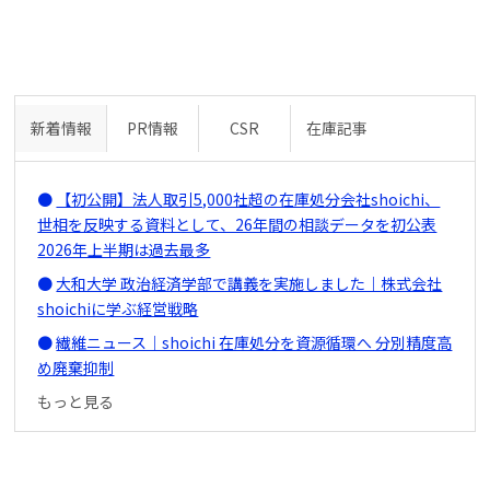
新着情報
PR情報
CSR
在庫記事
【初公開】法人取引5,000社超の在庫処分会社shoichi、
世相を反映する資料として、26年間の相談データを初公表
2026年上半期は過去最多
大和大学 政治経済学部で講義を実施しました｜株式会社
shoichiに学ぶ経営戦略
繊維ニュース｜shoichi 在庫処分を資源循環へ 分別精度高
め廃棄抑制
もっと見る