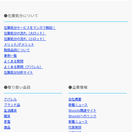
在庫処分について
在庫処分サービスをマンガで解説！
在庫処分の流れ（大ロット）
在庫処分の流れ（小ロット）
メリット/デメリット
取扱品目について
事例一覧
よくある質問
よくある質問（アパレル）
在庫処分分析サイト
取り扱い品目
企業情報
アパレル
会社概要
ブランド品
新着ニュース
生活雑貨
Shoichi関連サイト
雑貨
Shoichiへのリンク
家電
新着ニュース
食品
代表挨拶