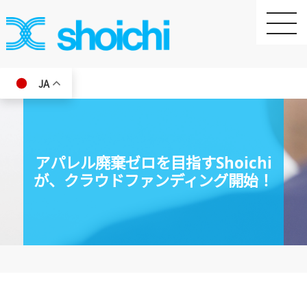
toggle
naviga
JA
アパレル廃棄ゼロを目指すShoichi
が、クラウドファンディング開始！