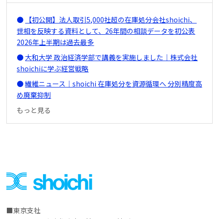
【初公開】法人取引5,000社超の在庫処分会社shoichi、
世相を反映する資料として、26年間の相談データを初公表
2026年上半期は過去最多
大和大学 政治経済学部で講義を実施しました｜株式会社
shoichiに学ぶ経営戦略
繊維ニュース｜shoichi 在庫処分を資源循環へ 分別精度高
め廃棄抑制
もっと見る
東京支社