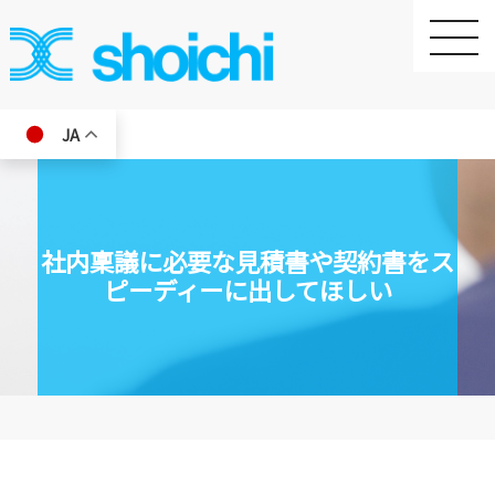
toggle
naviga
JA
社内稟議に必要な見積書や契約書をス
ピーディーに出してほしい