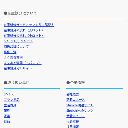
在庫処分について
在庫処分サービスをマンガで解説！
在庫処分の流れ（大ロット）
在庫処分の流れ（小ロット）
メリット/デメリット
取扱品目について
事例一覧
よくある質問
よくある質問（アパレル）
在庫処分分析サイト
取り扱い品目
企業情報
アパレル
会社概要
ブランド品
新着ニュース
生活雑貨
Shoichi関連サイト
雑貨
Shoichiへのリンク
家電
新着ニュース
食品
代表挨拶
採用情報