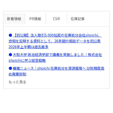
新着情報
PR情報
CSR
在庫記事
【初公開】法人取引5,000社超の在庫処分会社shoichi、
世相を反映する資料として、26年間の相談データを初公表
2026年上半期は過去最多
大和大学 政治経済学部で講義を実施しました｜株式会社
shoichiに学ぶ経営戦略
繊維ニュース｜shoichi 在庫処分を資源循環へ 分別精度高
め廃棄抑制
もっと見る