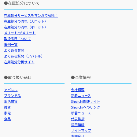
在庫処分について
在庫処分サービスをマンガで解説！
在庫処分の流れ（大ロット）
在庫処分の流れ（小ロット）
メリット/デメリット
取扱品目について
事例一覧
よくある質問
よくある質問（アパレル）
在庫処分分析サイト
取り扱い品目
企業情報
アパレル
会社概要
ブランド品
新着ニュース
生活雑貨
Shoichi関連サイト
雑貨
Shoichiへのリンク
家電
新着ニュース
食品
代表挨拶
採用情報
サイトマップ
お問合せ