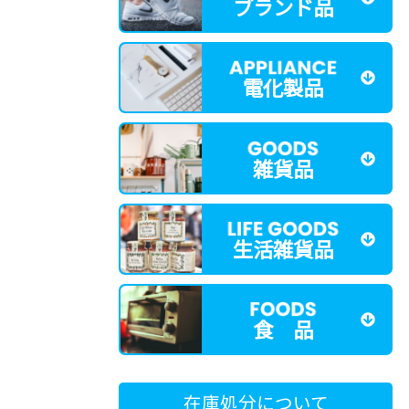
ブランド品
電化製品
雑貨品
生活雑貨品
食 品
在庫処分について