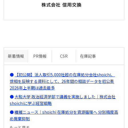
新着情報
PR情報
CSR
在庫記事
【初公開】法人取引5,000社超の在庫処分会社shoichi、
世相を反映する資料として、26年間の相談データを初公表
2026年上半期は過去最多
大和大学 政治経済学部で講義を実施しました｜株式会社
shoichiに学ぶ経営戦略
繊維ニュース｜shoichi 在庫処分を資源循環へ 分別精度高
め廃棄抑制
もっと見る