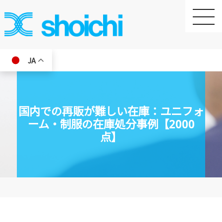
toggle
naviga
JA
国内での再販が難しい在庫：ユニフォ
ーム・制服の在庫処分事例【2000
点】