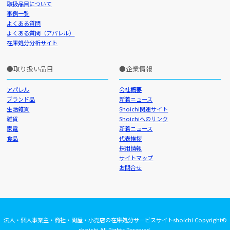
取扱品目について
事例一覧
よくある質問
よくある質問（アパレル）
在庫処分分析サイト
取り扱い品目
企業情報
アパレル
会社概要
ブランド品
新着ニュース
生活雑貨
Shoichi関連サイト
雑貨
Shoichiへのリンク
家電
新着ニュース
食品
代表挨拶
採用情報
サイトマップ
お問合せ
法人・個人事業主・商社・問屋・小売店の在庫処分サービスサイトshoichi Copyright©
shoichi All Rights Reserved.