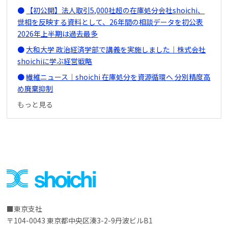
【初公開】法人取引5,000社超の在庫処分会社shoichi、
世相を反映する資料として、26年間の相談データを初公表
2026年上半期は過去最多
大和大学 政治経済学部で講義を実施しました｜株式会社
shoichiに学ぶ経営戦略
繊維ニュース｜shoichi 在庫処分を資源循環へ 分別精度高
め廃棄抑制
もっと見る
東京支社
〒104-0043 東京都中央区湊3-2-9丹波ビルB1