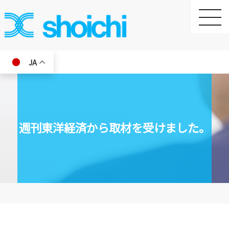
toggle
naviga
JA
週刊東洋経済から取材を受けました。