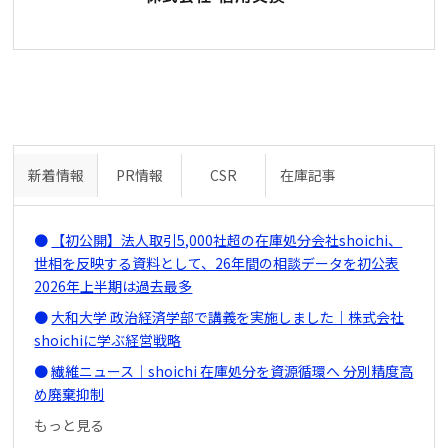
新着情報
PR情報
CSR
在庫記事
【初公開】法人取引5,000社超の在庫処分会社shoichi、
世相を反映する資料として、26年間の相談データを初公表
2026年上半期は過去最多
大和大学 政治経済学部で講義を実施しました｜株式会社
shoichiに学ぶ経営戦略
繊維ニュース｜shoichi 在庫処分を資源循環へ 分別精度高
め廃棄抑制
もっと見る