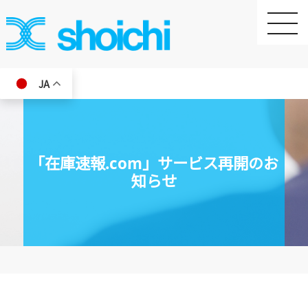
toggle
naviga
JA
「在庫速報.com」サービス再開のお
知らせ