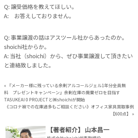
Q: 譲受価格を教えてほしい。
A: お答えしておりません。
Q: 事業譲渡の話はアスツール社からあったのか。
shoichi社からか。
A: 当社（shoichi）から、ぜひ事業譲渡して頂きたい
と連絡致しました。
«
『メーカー様に残っている余剰アルコールジェル1年分全員無
料 プレゼントキャンペーン』余剰在庫の廃棄ゼロを目指す
TASUKEAI 0 PROJECTと㈱shoichiが開始
《コロナ禍での在庫過多もご相談ください》オフィス家具買取事例
【600点】
»
【著者紹介】
山本昌一
株式会社shoichi代表取締役