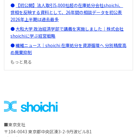
【初公開】法人取引5,000社超の在庫処分会社shoichi、
世相を反映する資料として、26年間の相談データを初公表
2026年上半期は過去最多
大和大学 政治経済学部で講義を実施しました｜株式会社
shoichiに学ぶ経営戦略
繊維ニュース｜shoichi 在庫処分を資源循環へ 分別精度高
め廃棄抑制
もっと見る
東京支社
〒104-0043 東京都中央区湊3-2-9丹波ビルB1