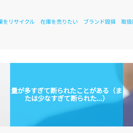
棄をリサイクル
在庫を売りたい
ブランド毀損
取扱
量が多すぎて断られたことがある（ま
たは少なすぎて断られた…）