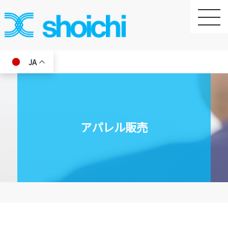
toggle
naviga
JA
アパレル販売