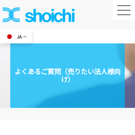
toggle
naviga
JA
よくあるご質問（売りたい法人様向
け）