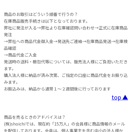
商品のお取引はどういう順番で行うの？
在庫商品販売手続きは以下となっております。
弊社に発注が入る→弊社より在庫確認問い合わせ→正式に在庫商品
発注
→弊社への商品代金御入金→発送先ご連絡→在庫商品発送→在庫検
品確認
→商品代金ご入金
発送時の送料・梱包代等については、販売法人様にご負担いただき
ます。
購入法人様に納品が済み次第、ご指定の口座に商品代金をお振り込
みます。
お振込みは、納品から通常１～２週間後に行っております
top ▲
商品を売るときのアドバイスは？
(株)shoichiでは、現在約「15万人」の会員様に商品情報のメール
を配信しております。会員は、個人事業主を含む中小の法人様か