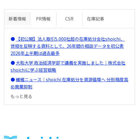
新着情報
PR情報
CSR
在庫記事
【初公開】法人取引5,000社超の在庫処分会社shoichi、
世相を反映する資料として、26年間の相談データを初公表
2026年上半期は過去最多
大和大学 政治経済学部で講義を実施しました｜株式会社
shoichiに学ぶ経営戦略
繊維ニュース｜shoichi 在庫処分を資源循環へ 分別精度高
め廃棄抑制
もっと見る