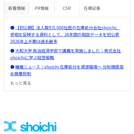
新着情報
PR情報
CSR
在庫記事
【初公開】法人取引5,000社超の在庫処分会社shoichi、
世相を反映する資料として、26年間の相談データを初公表
2026年上半期は過去最多
大和大学 政治経済学部で講義を実施しました｜株式会社
shoichiに学ぶ経営戦略
繊維ニュース｜shoichi 在庫処分を資源循環へ 分別精度高
め廃棄抑制
もっと見る