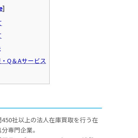
e
]
て
て
決
・Q＆Aサービス
間450社以上の法人在庫買取を行う在
処分専門企業。