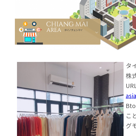
タ
株
UR
asi
Bt
こ
グ