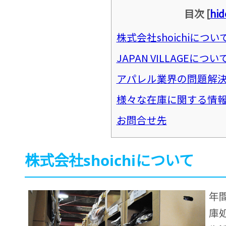
目次
[
hid
株式会社shoichiについ
JAPAN VILLAGEについ
アパレル業界の問題解
様々な在庫に関する情報
お問合せ先
株式会社shoichiについて
年
庫