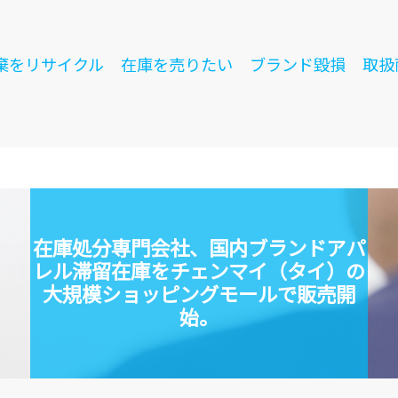
棄をリサイクル
在庫を売りたい
ブランド毀損
取扱
在庫処分専門会社、国内ブランドアパ
レル滞留在庫をチェンマイ（タイ）の
大規模ショッピングモールで販売開
始。